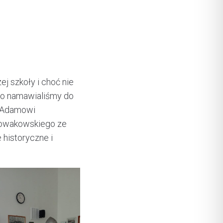
j szkoły i choć nie
 to namawialiśmy do
i Adamowi
Nowakowskiego ze
 historyczne i