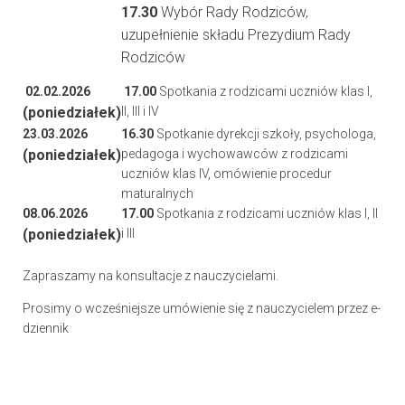
17.30
Wybór Rady Rodziców,
uzupełnienie składu Prezydium Rady
Rodziców
02.02.2026
17.00
Spotkania z rodzicami uczniów klas I,
(poniedziałek)
II, III i IV
23.03.2026
16.30
Spotkanie dyrekcji szkoły, psychologa,
(poniedziałek)
pedagoga i wychowawców z rodzicami
uczniów klas IV, omówienie procedur
maturalnych
08.06.2026
17.00
Spotkania z rodzicami uczniów klas I, II
(poniedziałek)
i III
Zapraszamy na konsultacje z nauczycielami.
Prosimy o wcześniejsze umówienie się z nauczycielem przez e-
dziennik