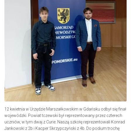
12 kwietnia w Urzędzie Marszałkowskim w Gdańsku odbył się finał
wojewódzki. Powiat tczewski był reprezentowany przez czterech
uczniów, w tym dwaj z Curie. Naszą szkołę reprezentowali Konrad
Jankowski z 2b i Kacper Skrzypczyński z 4b. Do podium trochę