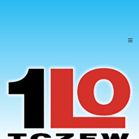
Szkoła
Uczniowie
Rodzice
KONTAKT