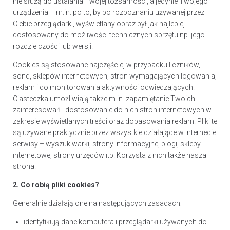
nie służą do ustalania Twojej tożsamości, a jedynie Twojego
urządzenia – m.in. po to, by po rozpoznaniu używanej przez
Ciebie przeglądarki, wyświetlany obraz był jak najlepiej
dostosowany do możliwości technicznych sprzętu np. jego
rozdzielczości lub wersji.
Cookies są stosowane najczęściej w przypadku liczników,
sond, sklepów internetowych, stron wymagających logowania,
reklam i do monitorowania aktywności odwiedzających.
Ciasteczka umożliwiają także m.in. zapamiętanie Twoich
zainteresowań i dostosowanie do nich stron internetowych w
zakresie wyświetlanych treści oraz dopasowania reklam. Pliki te
są używane praktycznie przez wszystkie działające w Internecie
serwisy – wyszukiwarki, strony informacyjne, blogi, sklepy
internetowe, strony urzędów itp. Korzysta z nich także nasza
strona.
2. Co robią pliki cookies?
Generalnie działają one na następujących zasadach:
identyfikują dane komputera i przeglądarki używanych do