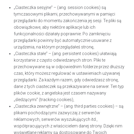
„Ciasteczka sesyjne” – (ang. session cookies) są
tymczasowymi plikami, przechowywanymi w pamięci
przeglądarki do momentu zakończenia jej sesji. Te pliki są
obowiązkowe, aby niektóre aplikacje lub ich
funkcjonalności działały poprawnie. Po zamknięciu
przeglądarki powinny być automatycznie usuwane z
urządzenia, na którym przeglądałeś stronę,
„Ciasteczka stałe” – (ang. persistent cookies) ułatwiają
korzystanie z często odwiedzanych stron. Pliki te
przechowywane są w odpowiednim folderze przez dłuższy
czas, który możesz regulować w ustawieniach używanej
przeglądarki. Za każdym razem, gdy odwiedzasz stronę,
dane z tych ciasteczek są przekazywane na serwer. Ten typ
plików cookie, z angielska jest czasem nazywany
„śledzącymi” (tracking cookies),
„Ciasteczka zewnętrzne” – (ang. third parties cookies) – są
plikami pochodzącymi zazwyczaj z serwerów
reklamowych, serwerów wyszukujących itd.,
współpracujących z właścicielem danej strony. Dzięki nim
wyświetlane reklamy są dostosowane do Twoich