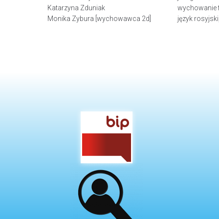
Katarzyna Zduniak
wychowanie f
Monika Zybura [wychowawca 2d]
język rosyjsk