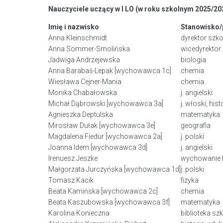
Nauczyciele uczący w I LO (w roku szkolnym 2025/20
Imię i nazwisko
Stanowisko/
Anna Kleinschmidt
dyrektor szk
Anna Sommer-Smolińska
wicedyrektor
Jadwiga Andrzejewska
biologia
Anna Barabaś-Lepak [wychowawca 1c]
chemia
Wiesława Cejner-Mania
chemia
Monika Chabałowska
j. angielski
Michał Dąbrowski [wychowawca 3a]
j. włoski, hi
Agnieszka Deptulska
matematyka
Mirosław Dułak [wychowawca 3e]
geografia
Magdalena Fiedur [wychowawca 2a]
j. polski
Joanna Idem [wychowawca 3d]
j. angielski
Irenuesz Jeszke
wychowanie f
Małgorzata Jurczyńska [wychowawca 1d]
j. polski
Tomasz Kacik
fizyka
Beata Kamińska [wychowawca 2c]
chemia
Beata Kaszubowska [wychowawca 3f]
matematyka
Karolina Konieczna
biblioteka s