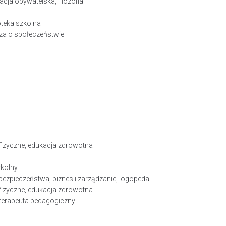
kacja obywatelska, filozofia
lioteka szkolna
dza o społeczeństwie
izyczne, edukacja zdrowotna
kolny
bezpieczeństwa, biznes i zarządzanie, logopeda
izyczne, edukacja zdrowotna
 terapeuta pedagogiczny