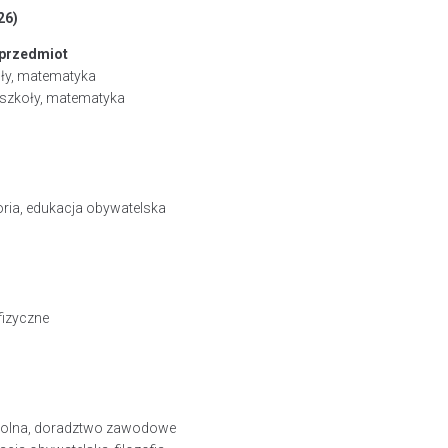
26)
przedmiot
oły, matematyka
 szkoły, matematyka
storia, edukacja obywatelska
izyczne
zkolna, doradztwo zawodowe