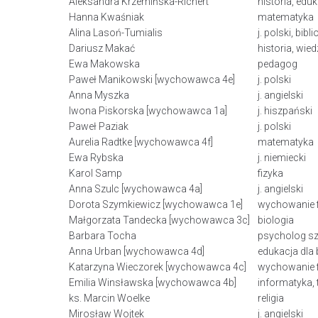
Aleksandra Krzemińska-Richert
historia, edu
Hanna Kwaśniak
matematyka
Alina Lasoń-Tumialis
j. polski, bib
Dariusz Makać
historia, wie
Ewa Makowska
pedagog
Paweł Manikowski [wychowawca 4e]
j. polski
Anna Myszka
j. angielski
Iwona Piskorska [wychowawca 1a]
j. hiszpański
Paweł Paziak
j. polski
Aurelia Radtke [wychowawca 4f]
matematyka
Ewa Rybska
j. niemiecki
Karol Samp
fizyka
Anna Szulc [wychowawca 4a]
j. angielski
Dorota Szymkiewicz [wychowawca 1e]
wychowanie f
Małgorzata Tandecka [wychowawca 3c]
biologia
Barbara Tocha
psycholog sz
Anna Urban [wychowawca 4d]
edukacja dla 
Katarzyna Wieczorek [wychowawca 4c]
wychowanie f
Emilia Winsławska [wychowawca 4b]
informatyka,
ks. Marcin Woelke
religia
Mirosław Wojtek
j. angielski