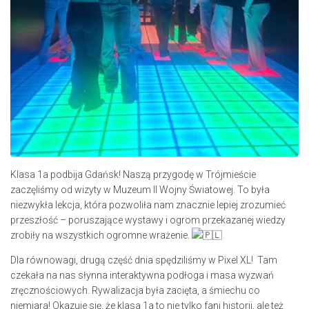
Klasa 1a podbija Gdańsk! Naszą przygodę w Trójmieście
zaczęliśmy od wizyty w Muzeum II Wojny Światowej. To była
niezwykła lekcja, która pozwoliła nam znacznie lepiej zrozumieć
przeszłość – poruszające wystawy i ogrom przekazanej wiedzy
zrobiły na wszystkich ogromne wrażenie.
​Dla równowagi, drugą część dnia spędziliśmy w Pixel XL! Tam
czekała na nas słynna interaktywna podłoga i masa wyzwań
zręcznościowych. Rywalizacja była zacięta, a śmiechu co
niemiara! Okazuje się, że klasa 1a to nie tylko fani historii, ale też