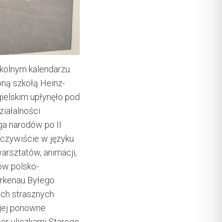
kolnym kalendarzu.
oną szkołą Heinz-
ielskim upłynęło pod
ziałalności
ga narodów po II
oczywiście w języku
arsztatów, animacji,
ów polsko-
irkenau Byłego
ych strasznych
 jej ponowne
er uliczkami Starego