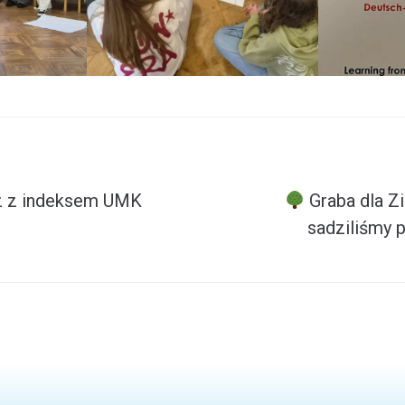
z z indeksem UMK
Graba dla Zi
sadziliśmy p