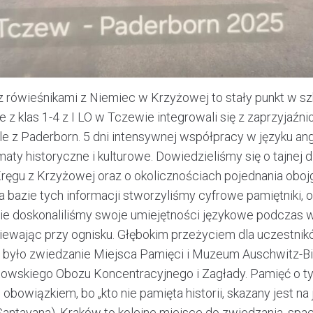
z rówieśnikami z Niemiec w Krzyżowej to stały punkt w sz
z klas 1-4 z I LO w Tczewie integrowali się z zaprzyjaźni
e z Paderborn. 5 dni intensywnej współpracy w języku ang
aty historyczne i kulturowe. Dowiedzieliśmy się o tajnej d
Kręgu z Krzyżowej oraz o okolicznościach pojednania oboj
 bazie tych informacji stworzyliśmy cyfrowe pamiętniki, 
ie doskonaliliśmy swoje umiejętności językowe podczas w
piewając przy ognisku. Głębokim przeżyciem dla uczestnik
 było zwiedzanie Miejsca Pamięci i Muzeum Auschwitz-B
owskiego Obozu Koncentracyjnego i Zagłady. Pamięć o t
obowiązkiem, bo „kto nie pamięta historii, skazany jest na
antayana). Kraków to kolejne miejsce do zwiedzania, spac