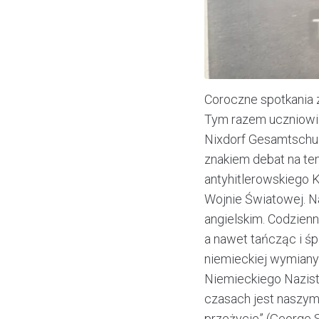
Coroczne spotkania 
Tym razem uczniowie 
Nixdorf Gesamtschul
znakiem debat na tem
antyhitlerowskiego 
Wojnie Światowej. Na
angielskim. Codzienn
a nawet tańcząc i ś
niemieckiej wymiany
Niemieckiego Nazist
czasach jest naszym 
przeżycie” (George S