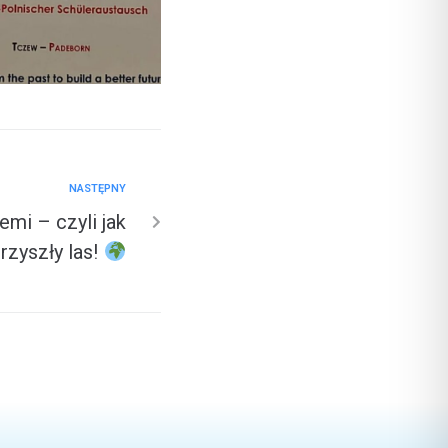
NASTĘPNY
emi – czyli jak
rzyszły las!