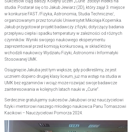
Sukcesów ciąg dalszy. Kolejny uczeń „Curie” zdobył indeks na
studia. Postarał się o to Jakub Jewiarz (2D), który zajął 3. miejsce
w konkursie FAST /Fizyka, Astronomia, Studia Techniczne/,
organizowanym przez toruński Uniwersytet Mikołaja Kopernika.
Jakub przygotował projekt badawczy z fizyki, dotyczący badania
przepływu ciepła i spadku temperatury w zależności od różnych
czynników. Wyniki swojego naukowego eksperymentu
zaprezentował przed komisją konkursową, w skład której
wchodzili naukowcy Wydziału Fizyki, Astronomii i Informatyki
Stosowanej UMK.
Osiągnięcie Jakuba jest tym większe, gdy podkreślimy, że jest
uczniem dopiero drugiej klasy liceum, już ma wstęp na studia w
UMK bez egzaminów i wciąż może rozwijać swoje badawcze
zainteresowania w kolejnych latach nauki w „Curie”.
Serdecznie gratulujemy sukcesów Jakubowi oraz nauczycielowi
fizyki i mentorowi naszego młodego naukowca Panu Tomaszowi
Kacikowi – Nauczycielowi Pomorza 2024.