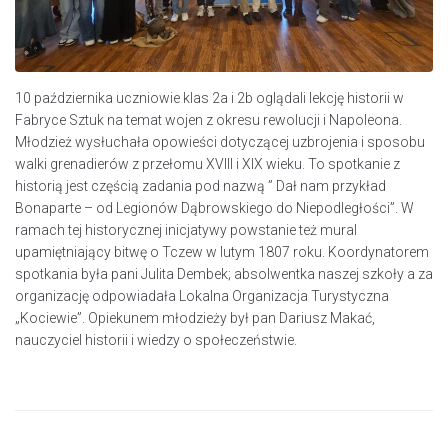
10 października uczniowie klas 2a i 2b oglądali lekcję historii w
Fabryce Sztuk na temat wojen z okresu rewolucji i Napoleona.
Młodzież wysłuchała opowieści dotyczącej uzbrojenia i sposobu
walki grenadierów z przełomu XVIII i XIX wieku. To spotkanie z
historią jest częścią zadania pod nazwą ” Dał nam przykład
Bonaparte – od Legionów Dąbrowskiego do Niepodległości”. W
ramach tej historycznej inicjatywy powstanie też mural
upamiętniający bitwę o Tczew w lutym 1807 roku. Koordynatorem
spotkania była pani Julita Dembek; absolwentka naszej szkoły a za
organizację odpowiadała Lokalna Organizacja Turystyczna
„Kociewie”. Opiekunem młodzieży był pan Dariusz Makać,
nauczyciel historii i wiedzy o społeczeństwie.