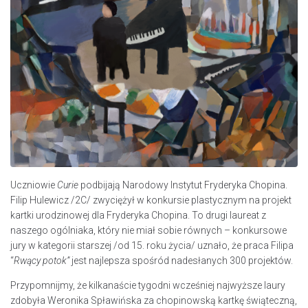
Uczniowie
Curie
podbijają Narodowy Instytut Fryderyka Chopina.
Filip Hulewicz /2C/ zwyciężył w konkursie plastycznym na projekt
kartki urodzinowej dla Fryderyka Chopina. To drugi laureat z
naszego ogólniaka, który nie miał sobie równych – konkursowe
jury w kategorii starszej /od 15. roku życia/ uznało, że praca Filipa
“
Rwący potok”
jest najlepsza spośród nadesłanych 300 projektów.
Przypomnijmy, że kilkanaście tygodni wcześniej najwyższe laury
zdobyła Weronika Spławińska za chopinowską kartkę świąteczną,