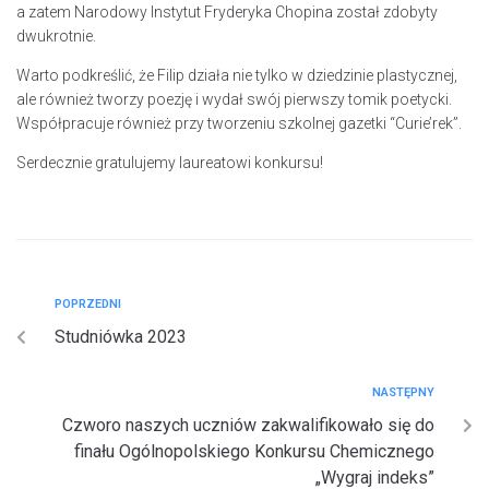
a zatem Narodowy Instytut Fryderyka Chopina został zdobyty
dwukrotnie.
Warto podkreślić, że Filip działa nie tylko w dziedzinie plastycznej,
ale również tworzy poezję i wydał swój pierwszy tomik poetycki.
Współpracuje również przy tworzeniu szkolnej gazetki “Curie’rek”.
Serdecznie gratulujemy laureatowi konkursu!
POPRZEDNI
Studniówka 2023
NASTĘPNY
Czworo naszych uczniów zakwalifikowało się do
finału Ogólnopolskiego Konkursu Chemicznego
„Wygraj indeks”