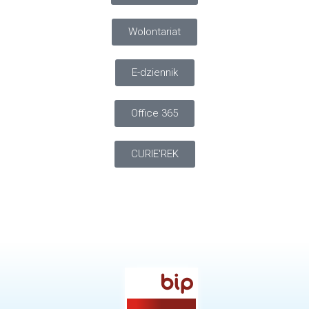
Wolontariat
E-dziennik
Office 365
CURIE'REK