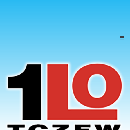
Szkoła
Uczniowie
Rodzice
KONTAKT