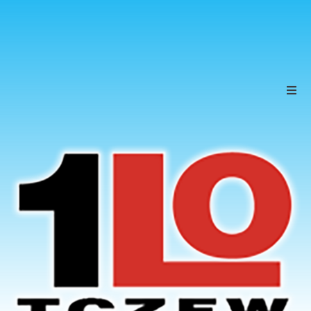
Szkoła
Uczniowie
Rodzice
KONTAKT