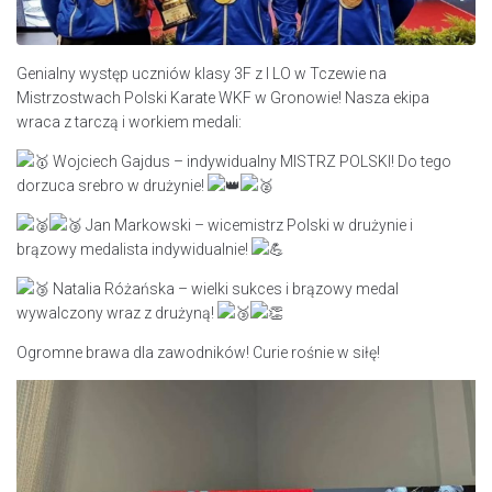
Genialny występ uczniów klasy 3F z I LO w Tczewie na
Mistrzostwach Polski Karate WKF w Gronowie! Nasza ekipa
wraca z tarczą i workiem medali:
Wojciech Gajdus – indywidualny MISTRZ POLSKI! Do tego
dorzuca srebro w drużynie!
Jan Markowski – wicemistrz Polski w drużynie i
brązowy medalista indywidualnie!
Natalia Różańska – wielki sukces i brązowy medal
wywalczony wraz z drużyną!
Ogromne brawa dla zawodników! Curie rośnie w siłę!