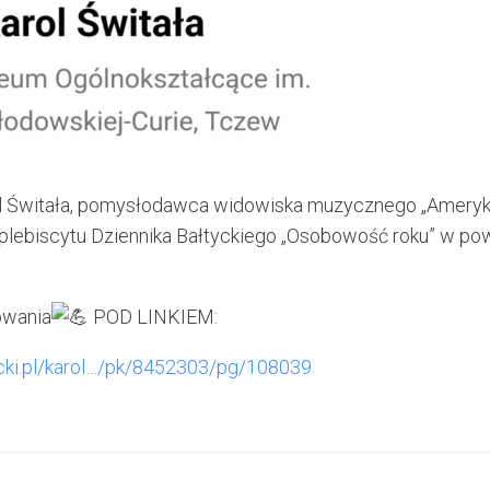
ol Świtała, pomysłodawca widowiska muzycznego „Ameryk
plebiscytu Dziennika Bałtyckiego „Osobowość roku” w p
owania
POD LINKIEM:
tycki.pl/karol…/pk/8452303/pg/108039