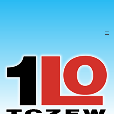
Szkoła
Uczniowie
Rodzice
KONTAKT