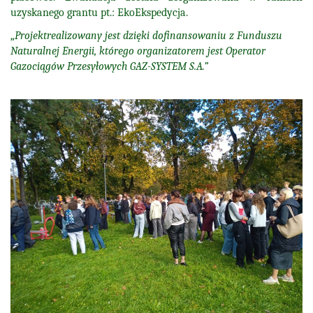
uzyskanego grantu pt.: EkoEkspedycja.
„
Projektrealizowany jest dzięki dofinansowaniu z Funduszu
Naturalnej Energii, którego organizatorem jest Operator
Gazociągów Przesyłowych GAZ-SYSTEM S.A.”