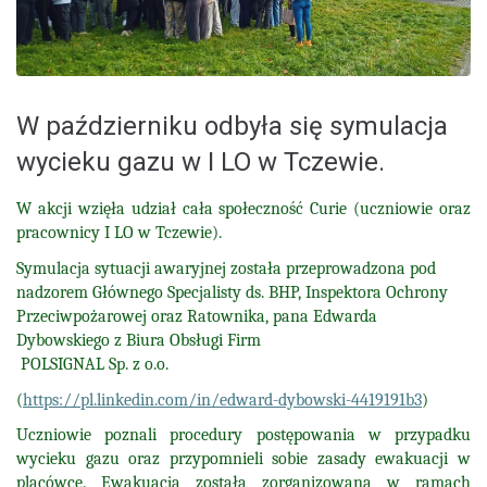
W październiku odbyła się symulacja
wycieku gazu w I LO w Tczewie.
W akcji wzięła udział cała społeczność Curie (uczniowie oraz
pracownicy I LO w Tczewie).
Symulacja sytuacji awaryjnej została przeprowadzona pod
nadzorem Głównego Specjalisty ds. BHP, Inspektora Ochrony
Przeciwpożarowej oraz Ratownika, pana Edwarda
Dybowskiego z Biura Obsługi Firm
POLSIGNAL Sp. z o.o.
(
https://pl.linkedin.com/in/edward-dybowski-4419191b3
)
Uczniowie poznali procedury postępowania w przypadku
wycieku gazu oraz przypomnieli sobie zasady ewakuacji w
placówce. Ewakuacja została zorganizowana w ramach