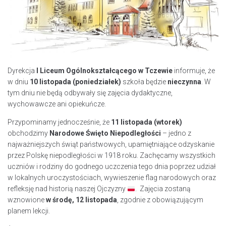
Dyrekcja
I Liceum Ogólnokształcącego w Tczewie
informuje, że
w dniu
10 listopada (poniedziałek)
szkoła będzie
nieczynna
. W
tym dniu nie będą odbywały się zajęcia dydaktyczne,
wychowawcze ani opiekuńcze.
Przypominamy jednocześnie, że
11 listopada (wtorek)
obchodzimy
Narodowe Święto Niepodległości
– jedno z
najważniejszych świąt państwowych, upamiętniające odzyskanie
przez Polskę niepodległości w 1918 roku. Zachęcamy wszystkich
uczniów i rodziny do godnego uczczenia tego dnia poprzez udział
w lokalnych uroczystościach, wywieszenie flag narodowych oraz
refleksję nad historią naszej Ojczyzny
. Zajęcia zostaną
wznowione
w środę, 12 listopada
, zgodnie z obowiązującym
planem lekcji.