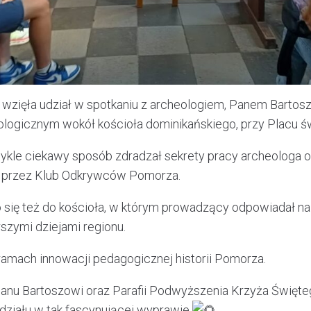
a wzięła udział w spotkaniu z archeologiem, Panem Barto
ologicznym wokół kościoła dominikańskiego, przy Placu ś
ykle ciekawy sposób zdradzał sekrety pracy archeologa 
e przez Klub Odkrywców Pomorza.
 się też do kościoła, w którym prowadzący odpowiadał na 
szymi dziejami regionu.
ramach innowacji pedagogicznej historii Pomorza.
anu Bartoszowi oraz Parafii Podwyższenia Krzyża Święt
działu w tak fascynującej wyprawie