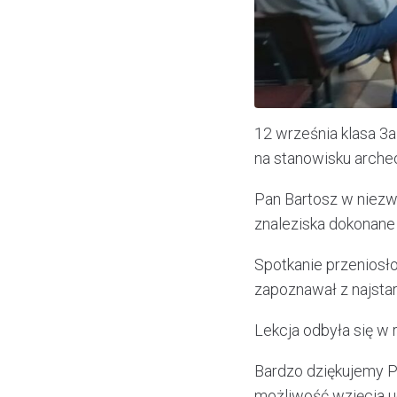
12 września klasa 3
na stanowisku arche
Pan Bartosz w niezw
znaleziska dokonan
Spotkanie przeniosło
zapoznawał z najstar
Lekcja odbyła się w 
Bardzo dziękujemy P
możliwość wzięcia u