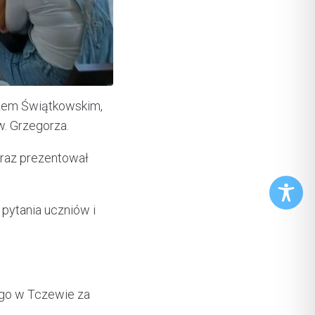
szem Świątkowskim,
w. Grzegorza.
oraz prezentował
pytania uczniów i
ego w Tczewie za