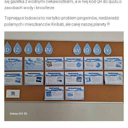
się gazetka z wodnymi ciekawostkami, a w niej kod QR do quizu o
zasobach wody i kriosferze.
Topniejące lodowce to nie tylko problem pingwinów, niedźwiedzi
polarnych i mieszkańców Kiribati, ale całej naszej planety !!!