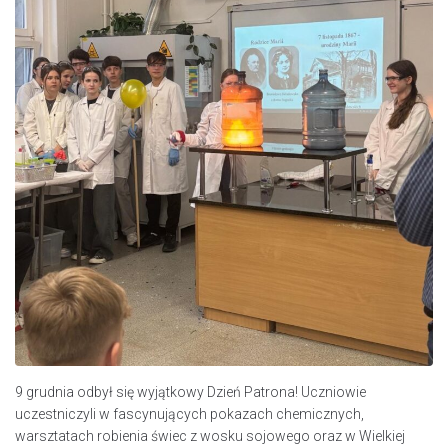
9 grudnia odbył się wyjątkowy Dzień Patrona! Uczniowie
uczestniczyli w fascynujących pokazach chemicznych,
warsztatach robienia świec z wosku sojowego oraz w Wielkiej