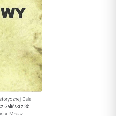
torycznej. Cała
z Galiński z 3b i
ści- Miłosz-