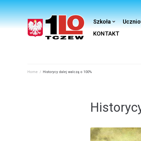
Szkoła
Ucznio
KONTAKT
Home
/
Historycy dalej walczą o 100%
Historyc