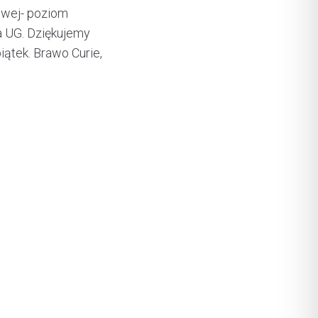
owej- poziom
na UG. Dziękujemy
ątek. Brawo Curie,