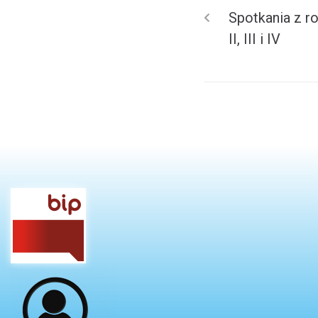
Spotkania z ro
II, III i IV