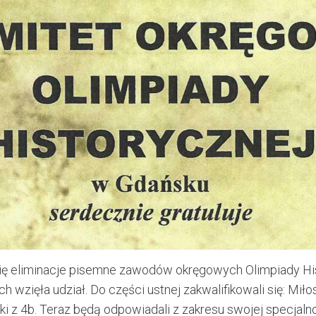
się eliminacje pisemne zawodów okręgowych Olimpiady His
 wzięła udział. Do części ustnej zakwalifikowali się: Miłos
 z 4b. Teraz będą odpowiadali z zakresu swojej specjalno