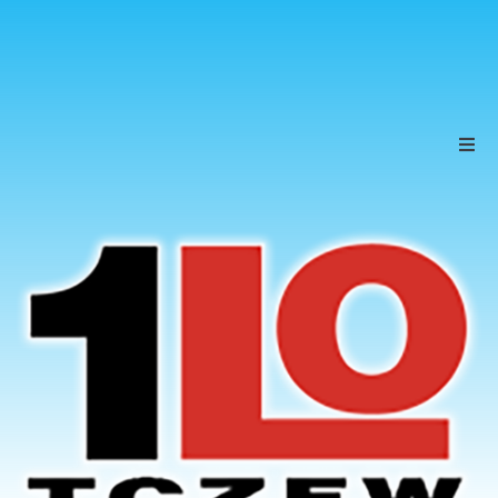
Szkoła
Uczniowie
Rodzice
KONTAKT