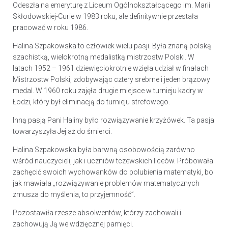
Odeszła na emeryturę z Liceum Ogólnokształcącego im. Marii
Skłodowskiej-Curie w 1983 roku, ale definitywnie przestała
pracować w roku 1986.
Halina Szpakowska to człowiek wielu pasji. Była znaną polską
szachistką, wielokrotną medalistką mistrzostw Polski. W
latach 1952 – 1961 dziewięciokrotnie wzięła udział w finałach
Mistrzostw Polski, zdobywając cztery srebrne i jeden brązowy
medal. W 1960 roku zajęła drugie miejsce w turnieju kadry w
Łodzi, który był eliminacją do turnieju strefowego.
Inną pasją Pani Haliny było rozwiązywanie krzyżówek. Ta pasja
towarzyszyła Jej aż do śmierci.
Halina Szpakowska była barwną osobowością zarówno
wśród nauczycieli, jak i uczniów tczewskich liceów. Próbowała
zachęcić swoich wychowanków do polubienia matematyki, bo
jak mawiała „rozwiązywanie problemów matematycznych
zmusza do myślenia, to przyjemność”.
Pozostawiła rzesze absolwentów, którzy zachowali i
zachowują Ją we wdzięcznej pamięci.