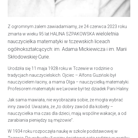
Z ogromnym żalem zawiadamiamy, że 24 czerwca 2023 roku
wieloletnia
zmarła w wieku 95 lat HALINA SZPAKOWSKA
nauczycielka matematyki w tczewskich liceach
ogólnokształcących: im. Adama Mickiewicza i im. Marii
Skłodowskiej-Curie.
Urodziła się 11 maja 1928 roku w Tczewie w rodzinie o
tradycjach nauczycielskich. Ojciec – Alfons Guziński był
nauczycielem łaciny, a mama Olga – nauczycielką matematyki.
Profesorem matematyki we Lwowie był też dziadek Pani Haliny.
Jak sama mawiała, nie wyobrażała sobie, że mogła wybrać
inny zawód. Uważała, że „to dobry zawód dla kobiety –
nauczycielka ma czas dla dzieci, mają wspólne wakacje, a od
zarabiania pieniędzy są mężowie”.
W 1934 roku rozpoczęła naukę w szkole podstawowej w