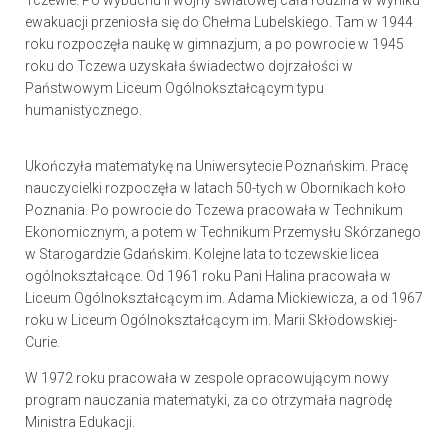
Tczewie. Po wybuchu II wojny światowej cała rodzina w wyniku
ewakuacji przeniosła się do Chełma Lubelskiego. Tam w 1944
roku rozpoczęła naukę w gimnazjum, a po powrocie w 1945
roku do Tczewa uzyskała świadectwo dojrzałości w
Państwowym Liceum Ogólnokształcącym typu
humanistycznego.
Ukończyła matematykę na Uniwersytecie Poznańskim. Pracę
nauczycielki rozpoczęła w latach 50-tych w Obornikach koło
Poznania. Po powrocie do Tczewa pracowała w Technikum
Ekonomicznym, a potem w Technikum Przemysłu Skórzanego
w Starogardzie Gdańskim. Kolejne lata to tczewskie licea
ogólnokształcące. Od 1961 roku Pani Halina pracowała w
Liceum Ogólnokształcącym im. Adama Mickiewicza, a od 1967
roku w Liceum Ogólnokształcącym im. Marii Skłodowskiej-
Curie.
W 1972 roku pracowała w zespole opracowującym nowy
program nauczania matematyki, za co otrzymała nagrodę
Ministra Edukacji.