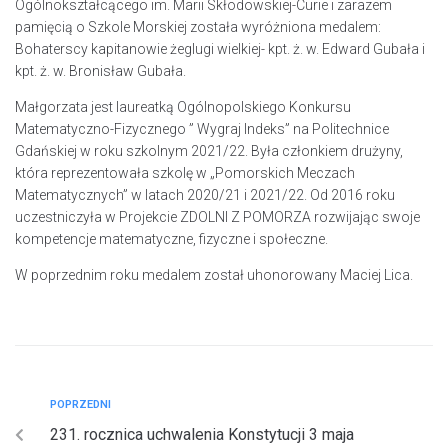
Ogólnokształcącego im. Marii Skłodowskiej-Curie i zarazem
pamięcią o Szkole Morskiej została wyróżniona medalem:
Bohaterscy kapitanowie żeglugi wielkiej- kpt. ż. w. Edward Gubała i
kpt. ż. w. Bronisław Gubała.
Małgorzata jest laureatką Ogólnopolskiego Konkursu
Matematyczno-Fizycznego ” Wygraj Indeks” na Politechnice
Gdańskiej w roku szkolnym 2021/22. Była członkiem drużyny,
która reprezentowała szkolę w „Pomorskich Meczach
Matematycznych” w latach 2020/21 i 2021/22. Od 2016 roku
uczestniczyła w Projekcie ZDOLNI Z POMORZA rozwijając swoje
kompetencje matematyczne, fizyczne i społeczne.
W poprzednim roku medalem został uhonorowany Maciej Lica.
POPRZEDNI
231. rocznica uchwalenia Konstytucji 3 maja