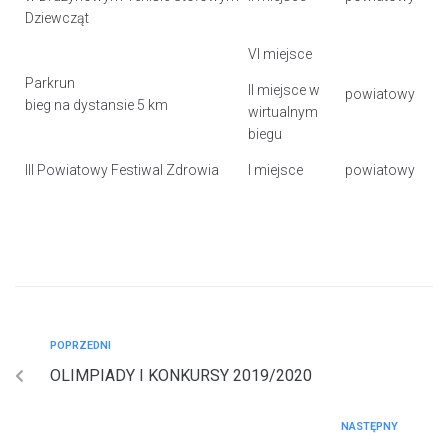
Dziewcząt
VI miejsce
Parkrun
II miejsce w
powiatowy
bieg na dystansie 5 km
wirtualnym
biegu
III Powiatowy Festiwal Zdrowia
I miejsce
powiatowy
POPRZEDNI
OLIMPIADY I KONKURSY 2019/2020
NASTĘPNY