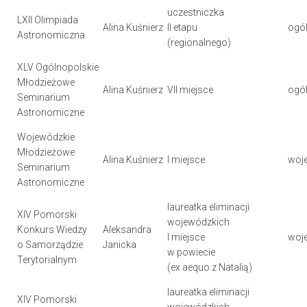
uczestniczka
LXII Olimpiada
Alina Kuśnierz
II etapu
ogól
Astronomiczna
(regionalnego)
XLV Ogólnopolskie
Młodzieżowe
Alina Kuśnierz
VII miejsce
ogól
Seminarium
Astronomiczne
Wojewódzkie
Młodzieżowe
Alina Kuśnierz
I miejsce
woj
Seminarium
Astronomiczne
laureatka eliminacji
XIV Pomorski
wojewódzkich
Konkurs Wiedzy
Aleksandra
I miejsce
woj
o Samorządzie
Janicka
w powiecie
Terytorialnym
(ex aequo z Natalią)
laureatka eliminacji
XIV Pomorski
wojewódzkich