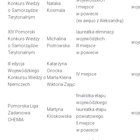
Konkurs Wiedzy
Natalia
I miejsce
woj
o Samorządzie
Kosmala
w powiecie
Terytorialnym
(ex aequo z Aleksandrą)
XIV Pomorski
laureatka eliminacji
Konkurs Wiedzy
Michalina
wojewódzkich
woj
o Samorządzie
Piotrowska
III miejsce
Terytorialnym
w powiecie
III edycja
Katarzyna
Wojewódzkiego
Cirocka
IV miejsce
woj
Konkursu Wiedzy o
Marta Kleina
Niemczech
Wiktoria Zając
finalistka etapu
wojewódzkiego
Pomorska Liga
Martyna
laureatka etapu
Zadaniowa
woj
Klóskowska
powiatowego
CHEMIA
II miejsce
w powiecie