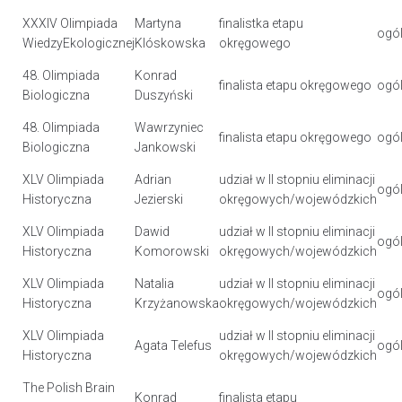
XXXIV Olimpiada
Martyna
finalistka etapu
ogól
WiedzyEkologicznej
Klóskowska
okręgowego
48. Olimpiada
Konrad
finalista etapu okręgowego
ogól
Biologiczna
Duszyński
48. Olimpiada
Wawrzyniec
finalista etapu okręgowego
ogól
Biologiczna
Jankowski
XLV Olimpiada
Adrian
udział w II stopniu eliminacji
ogól
Historyczna
Jezierski
okręgowych/wojewódzkich
XLV Olimpiada
Dawid
udział w II stopniu eliminacji
ogól
Historyczna
Komorowski
okręgowych/wojewódzkich
XLV Olimpiada
Natalia
udział w II stopniu eliminacji
ogól
Historyczna
Krzyżanowska
okręgowych/wojewódzkich
XLV Olimpiada
udział w II stopniu eliminacji
Agata Telefus
ogól
Historyczna
okręgowych/wojewódzkich
The Polish Brain
Konrad
finalista etapu