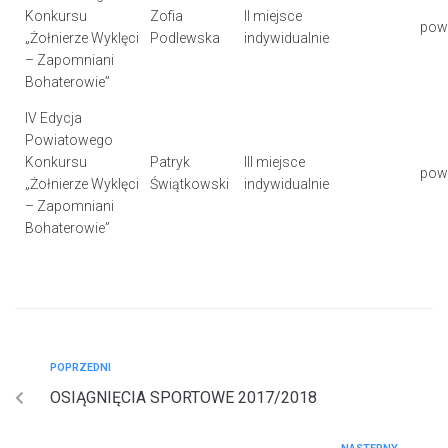
Konkursu
Zofia
II miejsce
pow
„Żołnierze Wyklęci
Podlewska
indywidualnie
– Zapomniani
Bohaterowie”
IV Edycja
Powiatowego
Konkursu
Patryk
III miejsce
pow
„Żołnierze Wyklęci
Świątkowski
indywidualnie
– Zapomniani
Bohaterowie”
POPRZEDNI
OSIĄGNIĘCIA SPORTOWE 2017/2018