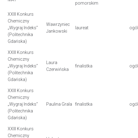
pomorskim
XXIII Konkurs
Chemiczny
Wawrzyniec
„Wygraj Indeks”
laureat
ogól
Jankowski
(Politechnika
Gdańska)
XXIII Konkurs
Chemiczny
Laura
„Wygraj Indeks”
finalistka
ogól
Czerwińska
(Politechnika
Gdańska)
XXIII Konkurs
Chemiczny
„Wygraj Indeks”
Paulina Grala
finalistka
ogól
(Politechnika
Gdańska)
XXIII Konkurs
Chemiczny