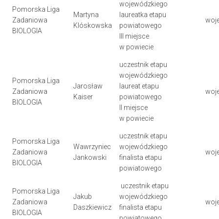
wojewódzkiego
Pomorska Liga
Martyna
laureatka etapu
Zadaniowa
woj
Klóskowska
powiatowego
BIOLOGIA
III miejsce
w powiecie
uczestnik etapu
wojewódzkiego
Pomorska Liga
Jarosław
laureat etapu
Zadaniowa
woj
Kaiser
powiatowego
BIOLOGIA
II miejsce
w powiecie
uczestnik etapu
Pomorska Liga
Wawrzyniec
wojewódzkiego
Zadaniowa
woj
Jankowski
finalista etapu
BIOLOGIA
powiatowego
uczestnik etapu
Pomorska Liga
Jakub
wojewódzkiego
Zadaniowa
woj
Daszkiewicz
finalista etapu
BIOLOGIA
powiatowego