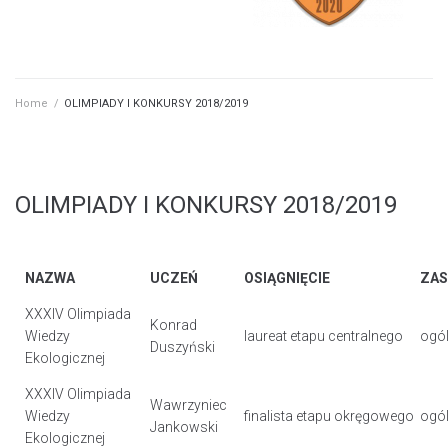
Home
/
OLIMPIADY I KONKURSY 2018/2019
OLIMPIADY I KONKURSY 2018/2019
NAZWA
UCZEŃ
OSIĄGNIĘCIE
ZAS
XXXIV Olimpiada
Konrad
Wiedzy
laureat etapu centralnego
ogól
Duszyński
Ekologicznej
XXXIV Olimpiada
Wawrzyniec
Wiedzy
finalista etapu okręgowego
ogól
Jankowski
Ekologicznej