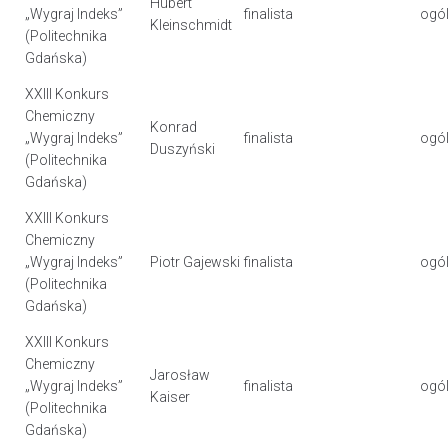
Hubert
„Wygraj Indeks”
finalista
ogól
Kleinschmidt
(Politechnika
Gdańska)
XXIII Konkurs
Chemiczny
Konrad
„Wygraj Indeks”
finalista
ogól
Duszyński
(Politechnika
Gdańska)
XXIII Konkurs
Chemiczny
„Wygraj Indeks”
Piotr Gajewski
finalista
ogól
(Politechnika
Gdańska)
XXIII Konkurs
Chemiczny
Jarosław
„Wygraj Indeks”
finalista
ogól
Kaiser
(Politechnika
Gdańska)