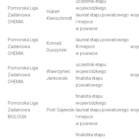
uczestnik etapu
Pomorska Liga
wojewódzkiego
Hubert
Zadaniowa
laureat etapu powiatowego
woj
Kleinschmidt
CHEMIA
I miejsce
w powiecie
Pomorska Liga
laureat etapu powiatowego
Konrad
Zadaniowa
III miejsce
woj
Duszyński
CHEMIA
w powiecie
uczestnik etapu
Pomorska Liga
Wawrzyniec
wojewódzkiego
Zadaniowa
woj
Jankowski
finalista etapu
CHEMIA
powiatowego
finalista etapu
Pomorska Liga
wojewódzkiego
Zadaniowa
Piotr Gajewski
laureat etapu powiatowego
woj
BIOLOGIA
I miejsce
w powiecie
finalistka etapu