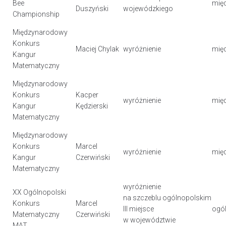
Bee
mię
Duszyński
wojewódzkiego
Championship
Międzynarodowy
Konkurs
Maciej Chylak
wyróżnienie
mię
Kangur
Matematyczny
Międzynarodowy
Konkurs
Kacper
wyróżnienie
mię
Kangur
Kędzierski
Matematyczny
Międzynarodowy
Konkurs
Marcel
wyróżnienie
mię
Kangur
Czerwiński
Matematyczny
wyróżnienie
XX Ogólnopolski
na szczeblu ogólnopolskim
Konkurs
Marcel
III miejsce
ogól
Matematyczny
Czerwiński
w województwie
MAT