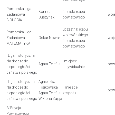
Pomorska Liga
Konrad
finalista etapu
Zadaniowa
woj
Duszyński
powiatowego
BIOLOGIA
uczestnik etapu
Pomorska Liga
wojewódzkiego
Zadaniowa
Oskar Nowak
woj
finalista etapu
MATEMATYKA
powiatowego
I Liga historyczna:
Na drodze do
I miejsce
Agata Telefus
pow
niepodległości
indywidualnie
państwa polskiego
I Liga historyczna:
Agnieszka
Na drodze do
Flisikowska
II miejsce
pow
niepodległości
Agata Telefus
zespołu
państwa polskiego
Wiktoria Zając
IV Edycja
Powiatowego