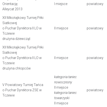
Orientację
I miejsce
powiatowy
Alleycat 2013
XII Mikołajkowy Turniej Piłki
Siatkowej
o Puchar Dyrektora II LO w
II miejsce
powiatowy
Tczewie
drużyna dziewcząt
XII Mikołajkowy Turniej Piłki
Siatkowej
o Puchar Dyrektora II LO w
II miejsce
powiatowy
Tczewie
drużyna chłopców
kategoria taniec
nowoczesny
V Powiatowy Turniej Tańca
II miejsce
o Puchar Dyrektora ZSE w
powiatowy
kategoria taniec
Tczewie
towarzyski
II miejsce