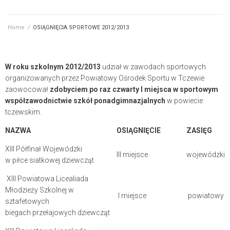
Home
/
OSIĄGNIĘCIA SPORTOWE 2012/2013
W roku szkolnym 2012/2013
udział w zawodach sportowych
organizowanych przez Powiatowy Ośrodek Sportu w Tczewie
zaowocował
zdobyciem
po raz czwarty I miejsca w sportowym
współzawodnictwie szkół ponadgimnazjalnych
w powiecie
tczewskim.
NAZWA
OSIĄGNIĘCIE
ZASIĘG
XIII Półfinał Wojewódzki
III miejsce
wojewódzki
w piłce siatkowej dziewcząt
XIII Powiatowa Licealiada
Młodzieży Szkolnej w
I miejsce
powiatowy
sztafetowych
biegach przełajowych dziewcząt