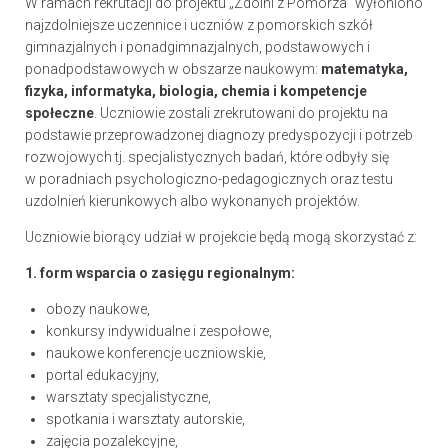
W ramach rekrutacji do projektu „Zdolni z Pomorza” wyłoniono
najzdolniejsze uczennice i uczniów z pomorskich szkół
gimnazjalnych i ponadgimnazjalnych, podstawowych i
ponadpodstawowych w obszarze naukowym:
matematyka,
fizyka, informatyka, biologia, chemia i kompetencje
społeczne
. Uczniowie zostali zrekrutowani do projektu na
podstawie przeprowadzonej diagnozy predyspozycji i potrzeb
rozwojowych tj. specjalistycznych badań, które odbyły się
w poradniach psychologiczno-pedagogicznych oraz testu
uzdolnień kierunkowych albo wykonanych projektów.
Uczniowie biorący udział w projekcie będą mogą skorzystać z:
1. form wsparcia o zasięgu regionalnym:
obozy naukowe,
konkursy indywidualne i zespołowe,
naukowe konferencje uczniowskie,
portal edukacyjny,
warsztaty specjalistyczne,
spotkania i warsztaty autorskie,
zajęcia pozalekcyjne,