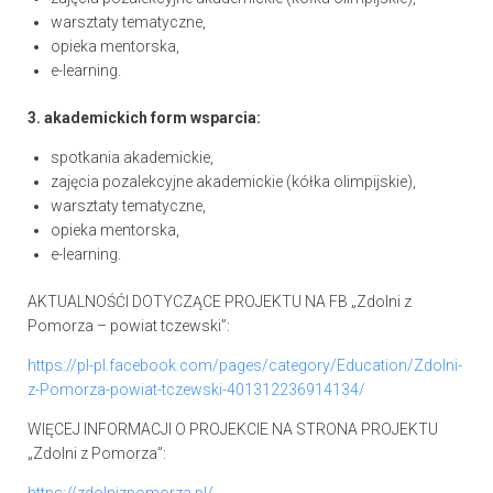
warsztaty tematyczne,
opieka mentorska,
e-learning.
3. akademickich form wsparcia:
spotkania akademickie,
zajęcia pozalekcyjne akademickie (kółka olimpijskie),
warsztaty tematyczne,
opieka mentorska,
e-learning.
AKTUALNOŚĆI DOTYCZĄCE PROJEKTU NA FB „Zdolni z
Pomorza – powiat tczewski”:
https://pl-pl.facebook.com/pages/category/Education/Zdolni-
z-Pomorza-powiat-tczewski-401312236914134/
WIĘCEJ INFORMACJI O PROJEKCIE NA STRONA PROJEKTU
„Zdolni z Pomorza”:
https://zdolnizpomorza.pl/