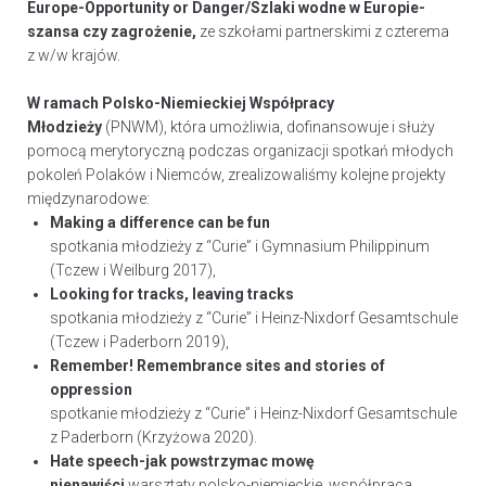
Europe-Opportunity or Danger/Szlaki wodne w Europie-
szansa czy zagrożenie,
ze szkołami partnerskimi z czterema
z w/w krajów.
W ramach Polsko-Niemieckiej Współpracy
Młodzieży
(PNWM), która umożliwia, dofinansowuje i służy
pomocą merytoryczną podczas organizacji spotkań młodych
pokoleń Polaków i Niemców, zrealizowaliśmy kolejne projekty
międzynarodowe:
Making a difference can be fun
spotkania młodzieży z “Curie” i Gymnasium Philippinum
(Tczew i Weilburg 2017),
Looking for tracks, leaving tracks
spotkania młodzieży z “Curie” i Heinz-Nixdorf Gesamtschule
(Tczew i Paderborn 2019),
Remember! Remembrance sites and stories of
oppression
spotkanie młodzieży z “Curie” i Heinz-Nixdorf Gesamtschule
z Paderborn (Krzyżowa 2020).
Hate speech-jak powstrzymac mowę
nienawiści
warsztaty polsko-niemieckie, współpraca