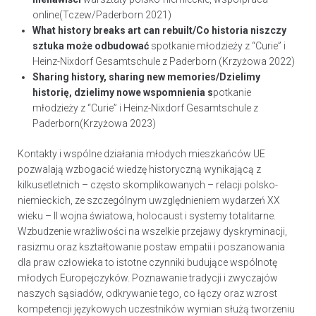
online(Tczew/Paderborn 2021)
What history breaks art can rebuilt/Co historia niszczy
sztuka może odbudować
spotkanie młodzieży z “Curie” i
Heinz-Nixdorf Gesamtschule z Paderborn (Krzyżowa 2022)
Sharing history, sharing new memories/Dzielimy
historię, dzielimy nowe wspomnienia s
potkanie
młodzieży z “Curie” i Heinz-Nixdorf Gesamtschule z
Paderborn(Krzyżowa 2023)
Kontakty i wspólne działania młodych mieszkańców UE
pozwalają wzbogacić wiedzę historyczną wynikającą z
kilkusetletnich – często skomplikowanych – relacji polsko-
niemieckich, ze szczególnym uwzględnieniem wydarzeń XX
wieku – II wojna światowa, holocaust i systemy totalitarne.
Wzbudzenie wrażliwości na wszelkie przejawy dyskryminacji,
rasizmu oraz kształtowanie postaw empatii i poszanowania
dla praw człowieka to istotne czynniki budujące wspólnotę
młodych Europejczyków. Poznawanie tradycji i zwyczajów
naszych sąsiadów, odkrywanie tego, co łączy oraz wzrost
kompetencji językowych uczestników wymian służą tworzeniu