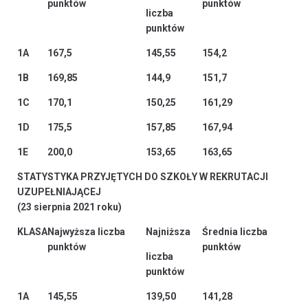
punktów
punktów
liczba
punktów
1A
167,5
145,55
154,2
1B
169,85
144,9
151,7
1C
170,1
150,25
161,29
1D
175,5
157,85
167,94
1E
200,0
153,65
163,65
STATYSTYKA PRZYJĘTYCH DO SZKOŁY W REKRUTACJI
UZUPEŁNIAJĄCEJ
(23 sierpnia 2021 roku)
KLASA
Najwyższa liczba
Najniższa
Średnia liczba
punktów
punktów
liczba
punktów
1A
145,55
139,50
141,28