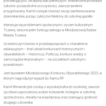
potrzebujących, otrzęsiny klas pierwszych. Wielokrotnie prowadził
szkolne i pozaszkolne uroczystości, zawsze świetnie
przygotowany. Kamil rozwijał również swoje zainteresowania
dziennikarskie, pisząc cykliczne felietony do szkolnej gazetki.
Interesuje się problemami społecznymi i życiem kulturalnym
Tczewa, obecnie pełni funkcję radnego w Młodzieżowej Radzie
Miasta Tczewa.
Uczestniczył również w przedsięwzięciach o charakterze
edukacyjnym – brał udział konkursach historycznych i
obywatelskich – Historicus, Politicus, konkurs wiedzy o
samorządzie terytorialnym – na szczeblach szkolnym i
powiatowym.
Jest laureatem Młodzieżowego Konkursu Obywatelskiego 2023, w
którym nagrodą był wyjazd do Sejmu RP.
Kamil Winiarski jest osobą o wysokiej kulturze osobistej, zawsze
życzliwie usposobiony wobec koleżanek i kolegów w szkolnej
społeczności, otwarty na współpracę oraz szanujący godność
drugiego człowieka.