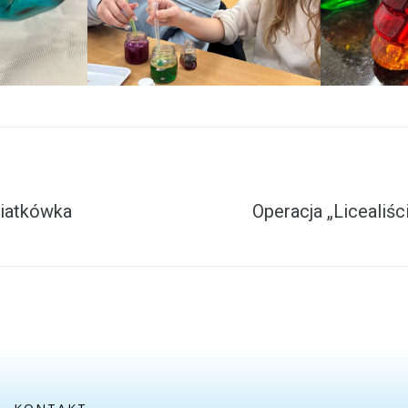
siatkówka
Operacja „Licealiśc