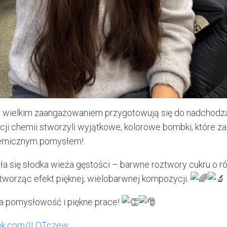
z wielkim zaangażowaniem przygotowują się do nadchodz
cji chemii stworzyli wyjątkowe, kolorowe bombki, które za
hemicznym pomysłem!
ła się słodka wieża gęstości – barwne roztwory cukru o ró
tworząc efekt pięknej, wielobarwnej kompozycji.
a pomysłowość i piękne prace!
ook.com/ILOTczew