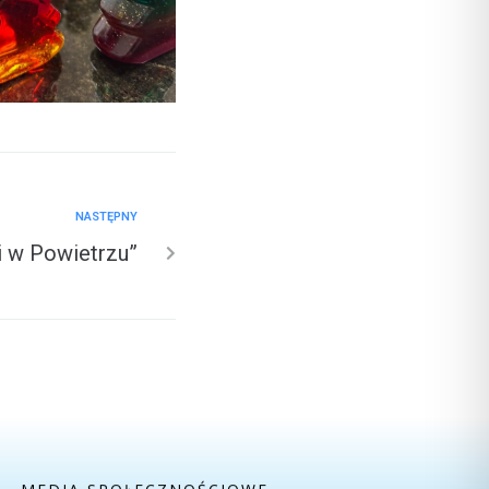
NASTĘPNY
i w Powietrzu”