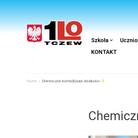
Szkoła
Ucznio
KONTAKT
Home
/
Chemiczne bomb(k)owe słodkości
Chemicz